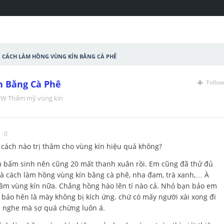
Cách làm hồng vùng kín bằng cà phê
n Bằng Cà Phê
Follow
EW Thẩm mỹ vùng kín
0
 cách nào trị thâm cho vùng kín hiệu quả không?
 bẩm sinh nên cũng 20 mất thanh xuân rồi. Em cũng đã thử đủ
 là cách làm hồng vùng kín bằng cà phê, nha đam, trà xanh,… À
hâm vùng kín nữa. Chẳng hồng hào lên tí nào cả. Nhỏ bạn bảo em
ó bảo hên là mày không bị kích ứng. chứ có mấy người xài xong đi
 nghe mà sợ quá chừng luôn á.