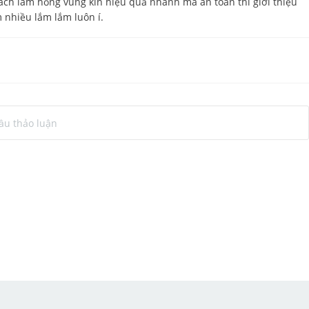
cách làm hồng vùng kín hiệu quả nhanh mà an toàn thì giới thiệu
 nhiều lắm lắm luôn í.
ầu thảo luận