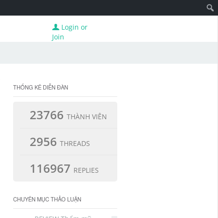
Login or
Join
THỐNG KÊ DIỄN ĐÀN
23766
THÀNH VIÊN
2956
THREADS
116967
REPLIES
CHUYÊN MỤC THẢO LUẬN