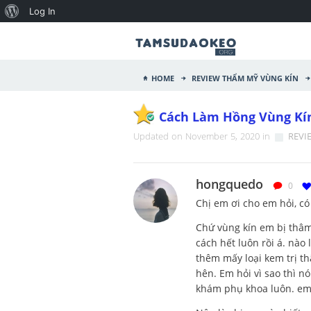
Log In
Home
REVIEW Thẩm mỹ vùng kín
Cách Làm Hồng Vùng Kí
Updated on November 5, 2020 in
REVI
hongquedo
0
Chị em ơi cho em hỏi, có
Chứ vùng kín em bị thâm
cách hết luôn rồi á. nào
thêm mấy loại kem trị t
hên. Em hỏi vì sao thì n
khám phụ khoa luôn. em