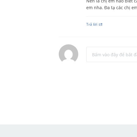
Nên là chị em nào biết 
em nha. Đa tạ các chị em
Trả lời
Bấm vào đây để bắt đ