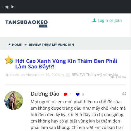
Log In
Login or Join
Home
REVIEW Thẩm mỹ vùng kín
Hỡi Cao Xanh Vùng Kín Thâm Đen Phải
Làm Sao Đây!?!
Updated on November 16, 2024 in
REVIEW Thẩm mỹ vùng kín
Follow
Dương Đào
1
0
Mọi người ơi, em mới phát hiện ra chỗ đó của
em không được trắng đều như mấy chỗ khác mà
hơi đen đen kỳ kỳ. k biết ở đây có chị nào giống
em không hay có ai biết vùng kín bị thâm đen
phải làm sao không. Chỉ em với! Em có bạn trai