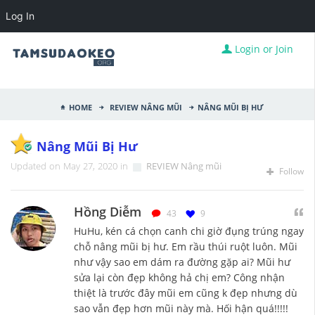
Log In
Login or Join
Home
REVIEW Nâng mũi
nâng mũi bị hư
Nâng Mũi Bị Hư
Updated on May 27, 2020 in
REVIEW Nâng mũi
Follow
Hồng Diễm
43
9
HuHu, kén cá chọn canh chi giờ đụng trúng ngay
chỗ nâng mũi bị hư. Em rầu thúi ruột luôn. Mũi
như vậy sao em dám ra đường gặp ai? Mũi hư
sửa lại còn đẹp không hả chị em? Công nhận
thiệt là trước đây mũi em cũng k đẹp nhưng dù
sao vẫn đẹp hơn mũi này mà. Hối hận quá!!!!!