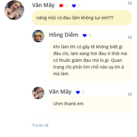
Vân Mây
2
0
nâng mũi có đau lắm không tụi em???
Hồng Diễm
0
Khi làm thì có gây tê không biết gì
đâu chị, làm xong hơi đau tí thôi mà
có thuốc giảm đau mà lo gì. Quan
trọng chị phải tìm chỗ nào uy tín á
mà làm
Vân Mây
0
Uhm thank em
Trả lời