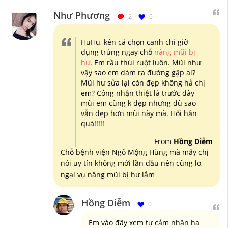
Như Phương
2
0
HuHu, kén cá chọn canh chi giờ
đụng trúng ngay chỗ
nâng mũi bị
hư
. Em rầu thúi ruột luôn. Mũi như
vậy sao em dám ra đường gặp ai?
Mũi hư sửa lại còn đẹp không hả chị
em? Công nhận thiệt là trước đây
mũi em cũng k đẹp nhưng dù sao
vẫn đẹp hơn mũi này mà. Hối hận
quá!!!!!
From
Hồng Diễm
Chỗ bệnh viện Ngô Mộng Hùng mà mấy chị
nói uy tín không mới lần đầu nên cũng lo,
ngại vụ nâng mũi bị hư lắm
Hồng Diễm
0
Em vào đây xem tự cảm nhận ha