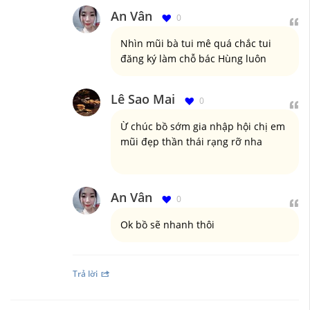
An Vân
0
Nhìn mũi bà tui mê quá chắc tui
đăng ký làm chỗ bác Hùng luôn
Lê Sao Mai
0
Ừ chúc bồ sớm gia nhập hội chị em
mũi đẹp thần thái rạng rỡ nha
An Vân
0
Ok bồ sẽ nhanh thôi
Trả lời