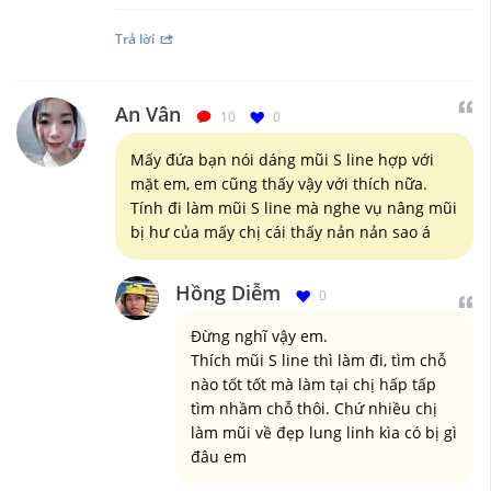
Trả lời
An Vân
10
0
Mấy đứa bạn nói dáng mũi S line hợp với
mặt em, em cũng thấy vậy với thích nữa.
Tính đi làm mũi S line mà nghe vụ nâng mũi
bị hư của mấy chị cái thấy nản nản sao á
Hồng Diễm
0
Đừng nghĩ vậy em.
Thích mũi S line thì làm đi, tìm chỗ
nào tốt tốt mà làm tại chị hấp tấp
tìm nhầm chỗ thôi. Chứ nhiều chị
làm mũi về đẹp lung linh kìa có bị gì
đâu em