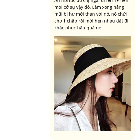
An mà lúc đó chị ngại đi lên TP nên
mới cớ sự vậy đó. Làm xong nâng
mũi bị hư mới than với nó, nó chửi
cho 1 chập rồi mới hẹn nhau dắt đi
khắc phục hậu quả nè