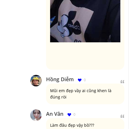
Hồng Diễm
0
Mũi em đẹp vầy ai cũng khen là
đúng ròi
An Vân
0
Làm đâu đẹp vậy bồ???