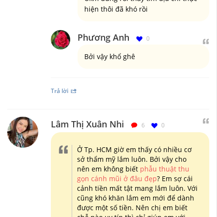
hiện thôi đã khó rồi
Phương Anh
0
Bởi vậy khổ ghê
Trả lời
Lâm Thị Xuân Nhi
6
0
Ở Tp. HCM giờ em thấy có nhiều cơ
sở thẩm mỹ lắm luôn. Bởi vậy cho
nên em không biết
phẫu thuật thu
gọn cánh mũi ở đâu đẹp
? Em sợ cái
cảnh tiền mất tật mang lắm luôn. Với
cũng khó khăn lắm em mới để dành
được một số tiền. Nên chị em biết