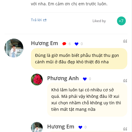
với nha. Em cảm ơn chị em trước luôn.
Trả lời
+7
Liked by
Hương Em
6
0
Đúng là giờ muốn biết phẫu thuật thu gọn
cánh mũi ở đâu đẹp khó thiệt đó nha
Phương Anh
0
Khó lắm luôn tại có nhiều cơ sở
quá. Mà phải vậy không đâu lỡ xui
xui chọn nhầm chỗ không uy tín thì
tiền mất tật mang nữa
Hương Em
0