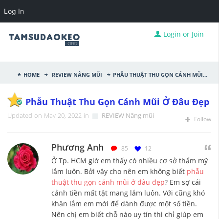
Log In
Login or Join
Home
REVIEW Nâng mũi
Phẫu thuật thu gọn cánh mũi ở đâu đẹp
Phẫu Thuật Thu Gọn Cánh Mũi Ở Đâu Đẹp
Updated on May 20, 2022 in
REVIEW Nâng mũi
Follow
Phương Anh
85
12
Ở Tp. HCM giờ em thấy có nhiều cơ sở thẩm mỹ
lắm luôn. Bởi vậy cho nên em không biết
phẫu
thuật thu gọn cánh mũi ở đâu đẹp
? Em sợ cái
cảnh tiền mất tật mang lắm luôn. Với cũng khó
khăn lắm em mới để dành được một số tiền.
Nên chị em biết chỗ nào uy tín thì chỉ giúp em