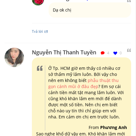
Dạ ok chị
Trả lời
Nguyễn Thị Thanh Tuyền
4
0
Ở Tp. HCM giờ em thấy có nhiều cơ
sở thẩm mỹ lắm luôn. Bởi vậy cho
nên em không biết
phẫu thuật thu
gọn cánh mũi ở đâu đẹp
? Em sợ cái
cảnh tiền mất tật mang lắm luôn. Với
cũng khó khăn lắm em mới để dành
được một số tiền. Nên chị em biết
chỗ nào uy tín thì chỉ giúp em với
nha. Em cảm ơn chị em trước luôn.
From
Phương Anh
Sao nghe khổ dữ vậy em. Khó khăn lắm mới