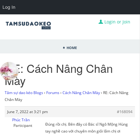
Log In
Login or Join
Home
RE: Cách Nâng Chân
Mày
Tâm sự dao kéo Blogs
›
Forums
›
Cách Nâng Chân Mày
›
RE: Cách Nâng
Chân Mày
June 7, 2022 at 3:21 pm
#168094
Phúc Trần
Đúng rồi chị. Bên đây có Bác sĩ Ngô Mộng Hùng
Participant
tay nghề cao với chuyên môn giỏi lắm chị ơi