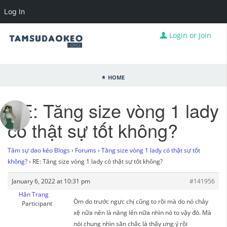
Log In
Login or Join
Home
RE: Tăng size vòng 1 lady
có thật sự tốt không?
Tâm sự dao kéo Blogs
›
Forums
›
Tăng size vòng 1 lady có thật sự tốt
không?
›
RE: Tăng size vòng 1 lady có thật sự tốt không?
January 6, 2022 at 10:31 pm
#141956
Hân Trang
Òm do trước ngực chị cũng to rồi mà do nó chảy
Participant
xệ nữa nên là nâng lên nữa nhìn nó to vậy đó. Mà
nói chung nhìn săn chắc là thấy ưng ý rồi